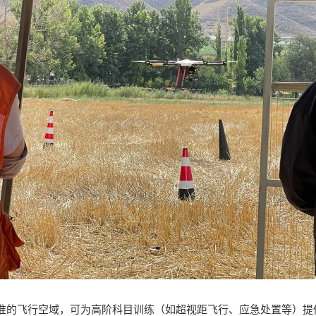
准的飞行空域，可为高阶科目训练（如超视距飞行、应急处置等）提