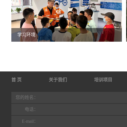
学习环境
首 页
关于我们
培训项目
行业动态
联系我们
您的姓名：
电话：
E-mail：