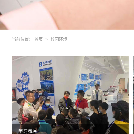
当前位置：
首页
>
校园环境
学习氛围