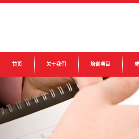
首页
关于我们
培训项目